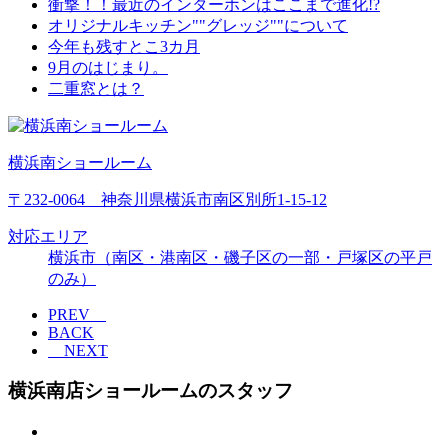
衝撃！！最近のインターホンはここまで進化!?
オリジナルキッチン""グレッジ""について
今年も残すとこ3カ月
9月のはじまり。
二重窓とは？
横浜南ショールーム
〒232-0064 神奈川県横浜市南区別所1-15-12
対応エリア
横浜市（南区・港南区・磯子区の一部・戸塚区の平戸
のみ）
PREV
BACK
NEXT
横浜南店ショールームのスタッフ