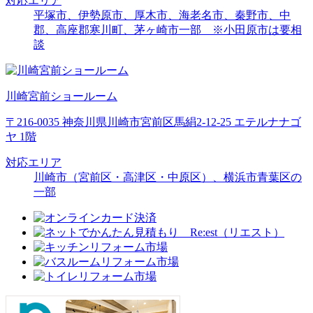
対応エリア
平塚市、伊勢原市、厚木市、海老名市、秦野市、中
郡、高座郡寒川町、茅ヶ崎市一部 ※小田原市は要相
談
川崎宮前ショールーム
〒216-0035 神奈川県川崎市宮前区馬絹2-12-25 エテルナナゴ
ヤ 1階
対応エリア
川崎市（宮前区・高津区・中原区）、横浜市青葉区の
一部