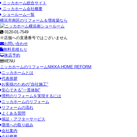
ニッカホーム総合サイト
ニッカホーム会社概要
ショールーム一覧
横浜市南区のリフォーム＆増改築なら
0120-01-7549
※店舗への直通番号ではございません
お問い合わせ
無料見積もり
来店予約
MENU
ニッカホームのリフォーム
NIKKA-HOME REFORM
ニッカホームとは
代表挨拶
お客様のための"自社施工"
安心できる"一貫体制"
理想のリフォームを実現するには
ニッカホームのリフォーム
リフォームの流れ
よくある質問
保証・アフターサービス
環境への取り組み
会社案内
会社概要