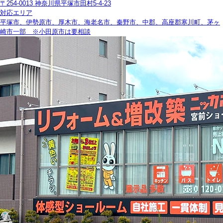
〒254-0013 神奈川県平塚市田村5-4-23
対応エリア
平塚市、伊勢原市、厚木市、海老名市、秦野市、中郡、高座郡寒川町、茅ヶ
崎市一部 ※小田原市は要相談