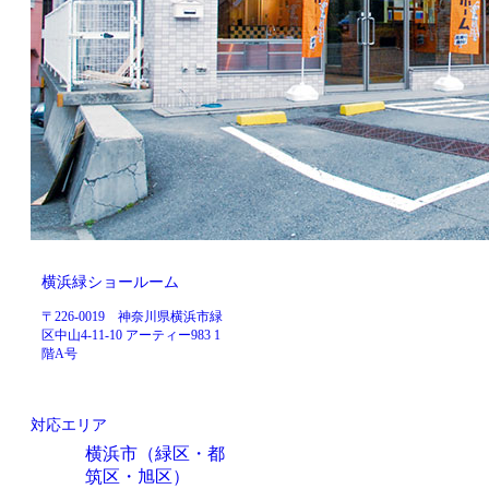
横浜緑ショールーム
〒226-0019 神奈川県横浜市緑
区中山4-11-10 アーティー983 1
階A号
対応エリア
横浜市（緑区・都
筑区・旭区）