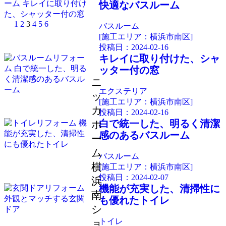
快適なバスルーム
1
2
3
4
5
6
バスルーム
[施工エリア：横浜市南区]
投稿日：
2024-02-16
キレイに取り付けた、シャ
ッター付の窓
ニ
エクステリア
ッ
[施工エリア：横浜市南区]
カ
投稿日：
2024-02-16
白で統一した、明るく清潔
ホ
感のあるバスルーム
ー
ム
バスルーム
横
[施工エリア：横浜市南区]
投稿日：
2024-02-07
浜
機能が充実した、清掃性に
南
も優れたトイレ
シ
トイレ
ョ