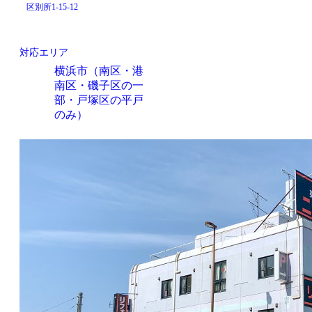
区別所1-15-12
対応エリア
横浜市（南区・港
南区・磯子区の一
部・戸塚区の平戸
のみ）